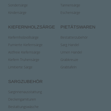
Sondersärge
Tannensärge
Kindersärge
Eschensärge
KIEFERNHOLZSÄRGE
PIETÄTSWAREN
Kiefernholzvollsärge
Bestatterzubehör
Furnierte Kiefernsärge
Sarg Handel
Astfreie Kiefernsärge
Urnen Handel
Kiefern Truhensärge
Grabkreuze
Limitierte Särge
Grabtafeln
SARGZUBEHÖR
Sarginnenausstattung
Deckengarnituren
Bestattungswäsche