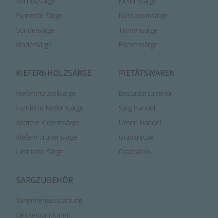
Vollholzsärge
Kiefernsärge
Furnierte Särge
Nussbaumsärge
Sondersärge
Tannensärge
Kindersärge
Eschensärge
KIEFERNHOLZSÄRGE
PIETÄTSWAREN
Kiefernholzvollsärge
Bestatterzubehör
Furnierte Kiefernsärge
Sarg Handel
Astfreie Kiefernsärge
Urnen Handel
Kiefern Truhensärge
Grabkreuze
Limitierte Särge
Grabtafeln
SARGZUBEHÖR
Sarginnenausstattung
Deckengarnituren