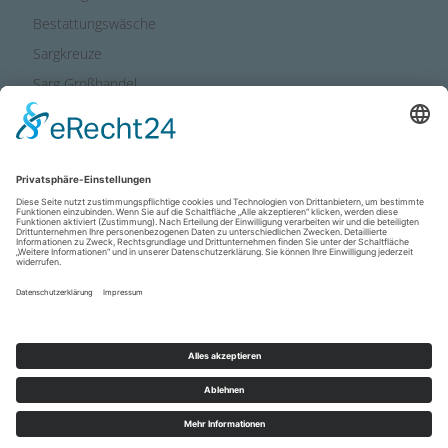
Bestattungswäsche
Sargkreuze
Sarg Großhandel
Anfahrt
Newsletter abonnieren
YouTube
VERANSTALTUNGEN
IMPRESSUM
DATENSCHUTZ
DOWNLOADS
© 2026 Lausitzer Sarg
|
Umsetzung:
aiu Bestatterkommunikation