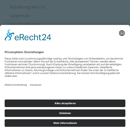
Bestattungswäsche
Sargkreuze
Sarg Großhandel
Anfahrt
Newsletter abonnieren
YouTube
VERANSTALTUNGEN
IMPRESSUM
DATENSCHUTZ
DOWNLOADS
© 2026 Lausitzer Sarg
|
Umsetzung:
aiu Bestatterkommunikation