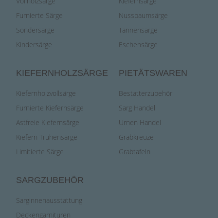
Vollholzsärge
Kiefernsärge
Furnierte Särge
Nussbaumsärge
Sondersärge
Tannensärge
Kindersärge
Eschensärge
KIEFERNHOLZSÄRGE
PIETÄTSWAREN
Kiefernholzvollsärge
Bestatterzubehör
Furnierte Kiefernsärge
Sarg Handel
Astfreie Kiefernsärge
Urnen Handel
Kiefern Truhensärge
Grabkreuze
Limitierte Särge
Grabtafeln
SARGZUBEHÖR
Sarginnenausstattung
Deckengarnituren